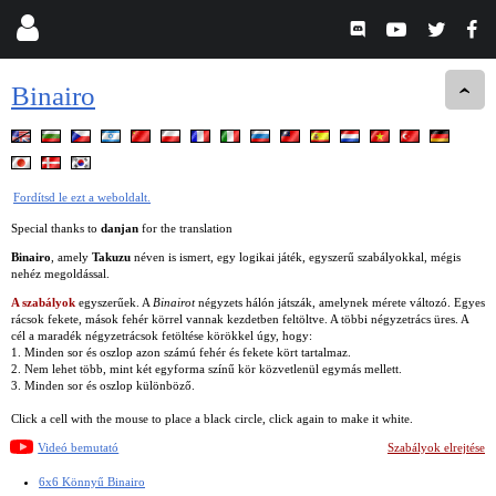
Binairo
Fordítsd le ezt a weboldalt.
Special thanks to
danjan
for the translation
Binairo
, amely
Takuzu
néven is ismert, egy logikai játék, egyszerű szabályokkal, mégis
nehéz megoldással.
A szabályok
egyszerűek. A
Binairot
négyzets hálón játszák, amelynek mérete változó. Egyes
rácsok fekete, mások fehér körrel vannak kezdetben feltöltve. A többi négyzetrács üres. A
cél a maradék négyzetrácsok fetöltése körökkel úgy, hogy:
1. Minden sor és oszlop azon számú fehér és fekete kört tartalmaz.
2. Nem lehet több, mint két egyforma színű kör közvetlenül egymás mellett.
3. Minden sor és oszlop különböző.
Click a cell with the mouse to place a black circle, click again to make it white.
Videó bemutató
Szabályok elrejtése
6x6 Könnyű Binairo