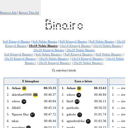
Remove Ads
|
Report This Ad
6x6 Könnyű Binairo
|
6x6 Nehéz Binairo
|
8x8 Könnyű Binairo
|
8x8 Nehéz Binairo
|
10x10
Könnyű Binairo
|
10x10 Nehéz Binairo
|
14x14 Könnyű Binairo
|
14x14 Nehéz Binairo
|
20x20 Könnyű Binairo
|
20x20 Nehéz Binairo
6x6 Könnyű Binairo+
|
6x6 Nehéz Binairo+
|
8x8 Könnyű Binairo+
|
8x8 Nehéz Binairo+
|
10x10 Könnyű Binairo+
|
10x10 Nehéz Binairo+
|
14x14 Könnyű Binairo+
|
14x14 Nehéz
Binairo+
|
20x20 Könnyű Binairo+
|
20x20 Nehéz Binairo+
Új rejtvényt kérek
E hónapban
Ezen a héten
1.
Arkan
00:33.33
1.
Arkan
00:33.63
1.
--- üres 
99
99
2.
skkrtthat#0988
00:40.37
2.
wleow
00:40.84
2.
--- üres 
123
14
3.
wleow
00:40.84
3.
llmt9
00:56.11
3.
--- üres 
14
101
4.
Albi62
00:45.14
4.
pierbralic
00:56.33
4.
--- üres 
5.
Nguyen Huy
00:47.72
5.
gabobr
01:01.74
5.
--- üres 
67
51
6.
takaz
00:48.44
6.
agnesfredrika
01:03.36
6.
--- üres 
21
7.
aequidens
00:53.11
7.
sparks
01:10.15
7.
--- üres 
272