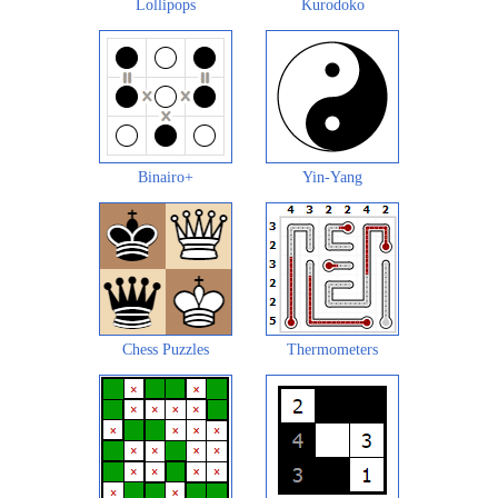
Lollipops
Kurodoko
Binairo+
Yin-Yang
Chess Puzzles
Thermometers