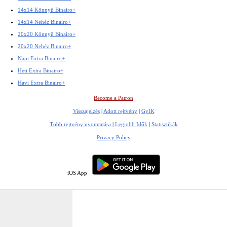
14x14 Könnyű Binairo+
14x14 Nehéz Binairo+
20x20 Könnyű Binairo+
20x20 Nehéz Binairo+
Napi Extra Binairo+
Heti Extra Binairo+
Havi Extra Binairo+
Become a Patron
Visszajelzés
|
Adott rejtvény
|
GyIK
Több rejtvény nyomtatása
|
Legjobb Idők
|
Statisztikák
Privacy Policy
iOS App