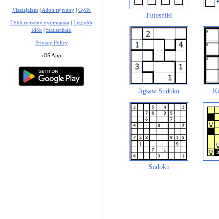
Visszajelzés
|
Adott rejtvény
|
GyIK
Futoshiki
Több rejtvény nyomtatása
|
Legjobb
Idők
|
Statisztikák
Privacy Policy
iOS App
Jigsaw Sudoku
Ki
Sudoku