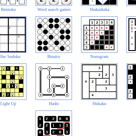
Renzoku
Word search games
Shakashaka
ller Sudoku
Binairo
Nonogram
Light Up
Hashi
Shikaku