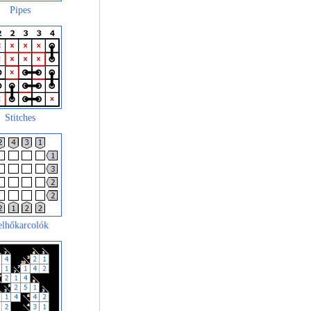
Pipes
Stitches
elhőkarcolók