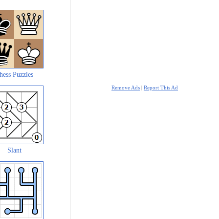
hess Puzzles
Remove Ads
|
Report This Ad
Slant