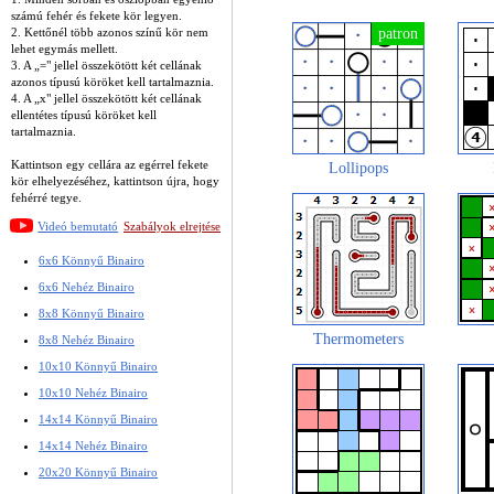
számú fehér és fekete kör legyen.
2. Kettőnél több azonos színű kör nem
lehet egymás mellett.
3. A „=" jellel összekötött két cellának
azonos típusú köröket kell tartalmaznia.
4. A „x" jellel összekötött két cellának
ellentétes típusú köröket kell
tartalmaznia.
Kattintson egy cellára az egérrel fekete
Lollipops
kör elhelyezéséhez, kattintson újra, hogy
fehérré tegye.
Videó bemutató
Szabályok elrejtése
6x6 Könnyű Binairo
6x6 Nehéz Binairo
8x8 Könnyű Binairo
Thermometers
8x8 Nehéz Binairo
10x10 Könnyű Binairo
10x10 Nehéz Binairo
14x14 Könnyű Binairo
14x14 Nehéz Binairo
20x20 Könnyű Binairo