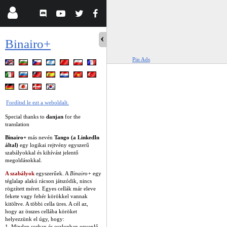
Binairo+
Pin Ads
Fordítsd le ezt a weboldalt.
Special thanks to
danjan
for the
translation
Binairo+
más nevén
Tango (a LinkedIn
által)
egy logikai rejtvény egyszerű
szabályokkal és kihívást jelentő
megoldásokkal.
A szabályok
egyszerűek. A
Binairo+
egy
téglalap alakú rácson játszódik, nincs
rögzített méret. Egyes cellák már eleve
fekete vagy fehér körökkel vannak
kitöltve. A többi cella üres. A cél az,
hogy az összes cellába köröket
helyezzünk el úgy, hogy:
1. Minden sorban és oszlopban egyenlő