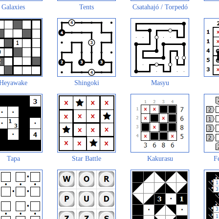
Galaxies
Tents
Csatahajó / Torpedó
Heyawake
Shingoki
Masyu
Tapa
Star Battle
Kakurasu
F