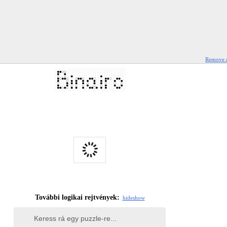
Remove 
További logikai rejtvények:
hide
show