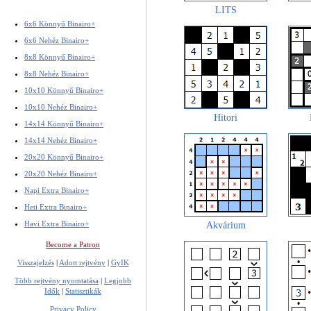
LITS
6x6 Könnyű Binairo+
6x6 Nehéz Binairo+
8x8 Könnyű Binairo+
8x8 Nehéz Binairo+
10x10 Könnyű Binairo+
10x10 Nehéz Binairo+
Hitori
14x14 Könnyű Binairo+
14x14 Nehéz Binairo+
20x20 Könnyű Binairo+
20x20 Nehéz Binairo+
Napi Extra Binairo+
Heti Extra Binairo+
Havi Extra Binairo+
Akvárium
Become a Patron
Visszajelzés
|
Adott rejtvény
|
GyIK
Több rejtvény nyomtatása
|
Legjobb
Idők
|
Statisztikák
Privacy Policy