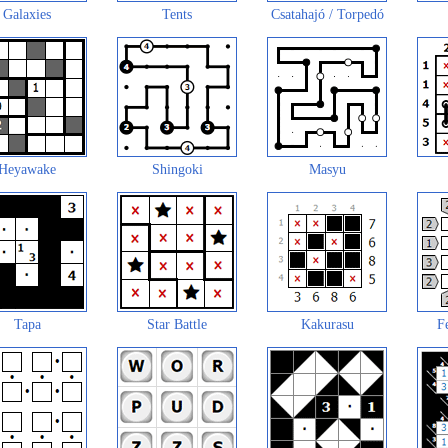
Galaxies
Tents
Csatahajó / Torpedó
Heyawake
Shingoki
Masyu
Tapa
Star Battle
Kakurasu
F