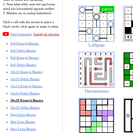
2. Nem lehet több, mint két egyforma
színű kör közvetlenül egymás mellett.
3. Minden sor és oszlop különböző.
Click a cell with the mouse to place a
black circle, click again to make it white.
Videó bemutató
Szabályok elrejtése
6x6 Könnyű Binairo
Lollipops
6x6 Nehéz Binairo
8x8 Könnyű Binairo
8x8 Nehéz Binairo
10x10 Könnyű Binairo
10x10 Nehéz Binairo
14x14 Könnyű Binairo
Thermometers
14x14 Nehéz Binairo
20x20 Könnyű Binairo
20x20 Nehéz Binairo
Napi Extra Binairo
Heti Extra Binairo
Havi Extra Binairo