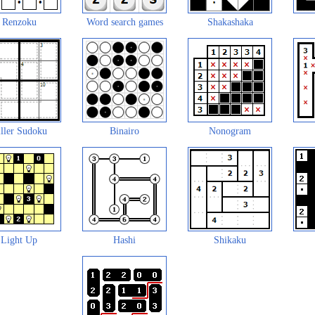
Renzoku
Word search games
Shakashaka
ller Sudoku
Binairo
Nonogram
Light Up
Hashi
Shikaku