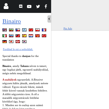
Binairo
Pin Ads
Fordítsd le ezt a weboldalt.
Special thanks to
danjan
for the
translation
Binairo
, amely
Takuzu
néven is ismert,
egy logikai játék, egyszerű szabályokkal,
mégis nehéz megoldással.
A szabályok
egyszerűek. A
Binairot
négyzets hálón játszák, amelynek mérete
változó. Egyes rácsok fekete, mások
fehér körrel vannak kezdetben feltöltve.
A többi négyzetrács üres. A cél a
maradék négyzetrácsok fetöltése
körökkel úgy, hogy:
1. Minden sor és oszlop azon számú
fehér és fekete kört tartalmaz.