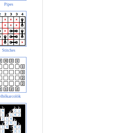
Pipes
Stitches
elhőkarcolók