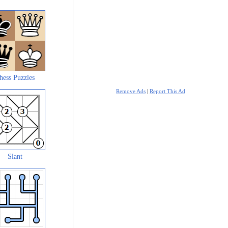
hess Puzzles
Remove Ads
|
Report This Ad
Slant