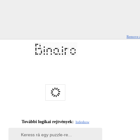
Remove 
További logikai rejtvények:
hide
show