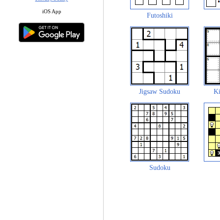
iOS App
Futoshiki
Jigsaw Sudoku
Ki
Sudoku