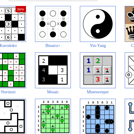
Kurodoko
Binairo+
Yin-Yang
C
Norinori
Mosaic
Minesweeper