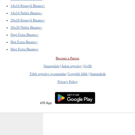
14x14 Könnyű Binairo+
14x14 Nehéz Binairo+
20x20 Könnyű Binairo+
20x20 Nehéz Binairo+
Napi Extra Binairo+
Heti Extra Binairo+
Havi Extra Binairo+
Become a Patron
Visszajelzés
|
Adott rejtvény
|
GyIK
Több rejtvény nyomtatása
|
Legjobb Idők
|
Statisztikák
Privacy Policy
iOS App