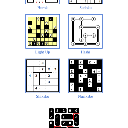
Hurok
Sudoku
Light Up
Hashi
Shikaku
Nurikabe