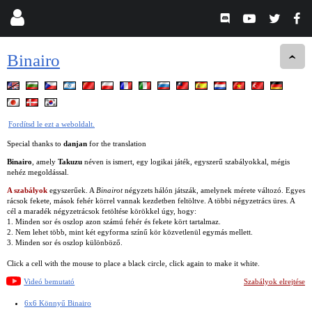
Binairo
Fordítsd le ezt a weboldalt.
Special thanks to
danjan
for the translation
Binairo
, amely
Takuzu
néven is ismert, egy logikai játék, egyszerű szabályokkal, mégis
nehéz megoldással.
A szabályok
egyszerűek. A
Binairot
négyzets hálón játszák, amelynek mérete változó. Egyes
rácsok fekete, mások fehér körrel vannak kezdetben feltöltve. A többi négyzetrács üres. A
cél a maradék négyzetrácsok fetöltése körökkel úgy, hogy:
1. Minden sor és oszlop azon számú fehér és fekete kört tartalmaz.
2. Nem lehet több, mint két egyforma színű kör közvetlenül egymás mellett.
3. Minden sor és oszlop különböző.
Click a cell with the mouse to place a black circle, click again to make it white.
Videó bemutató
Szabályok elrejtése
6x6 Könnyű Binairo