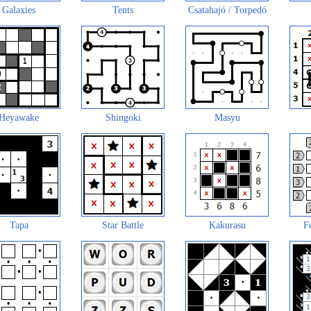
Galaxies
Tents
Csatahajó / Torpedó
Heyawake
Shingoki
Masyu
Tapa
Star Battle
Kakurasu
F