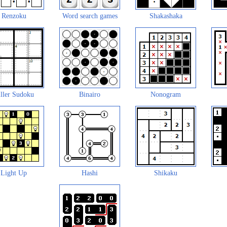
Renzoku
Word search games
Shakashaka
ller Sudoku
Binairo
Nonogram
Light Up
Hashi
Shikaku