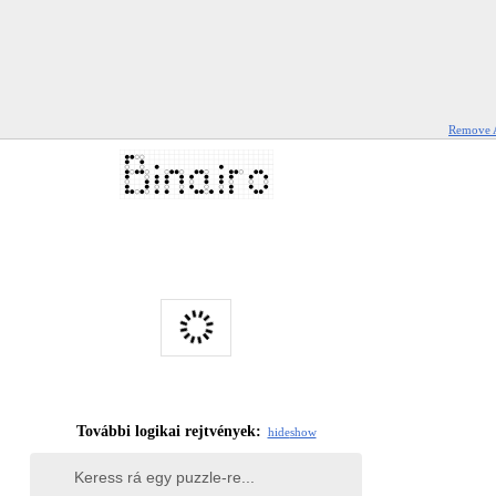
Remove 
További logikai rejtvények:
hide
show