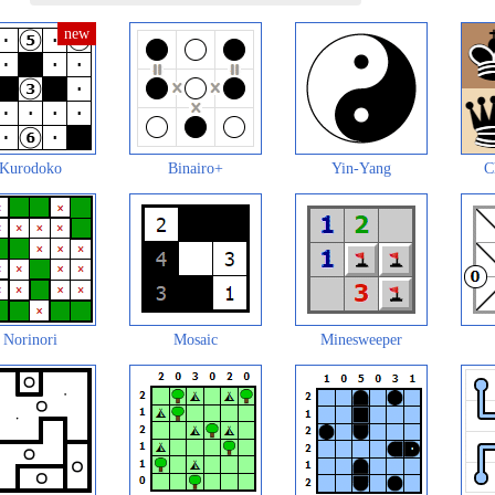
Kurodoko
Binairo+
Yin-Yang
C
Norinori
Mosaic
Minesweeper