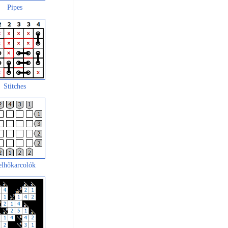
Pipes
Stitches
elhőkarcolók