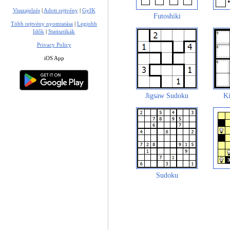
Visszajelzés
|
Adott rejtvény
|
GyIK
Futoshiki
Több rejtvény nyomtatása
|
Legjobb
Idők
|
Statisztikák
Privacy Policy
iOS App
Jigsaw Sudoku
Ki
Sudoku