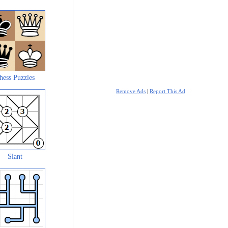
hess Puzzles
Remove Ads
|
Report This Ad
Slant