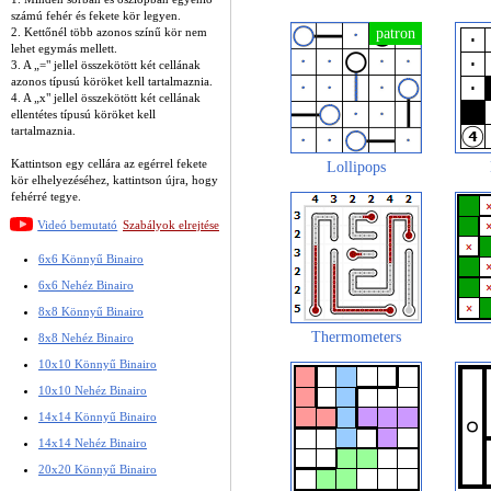
számú fehér és fekete kör legyen.
2. Kettőnél több azonos színű kör nem
lehet egymás mellett.
3. A „=" jellel összekötött két cellának
azonos típusú köröket kell tartalmaznia.
4. A „x" jellel összekötött két cellának
ellentétes típusú köröket kell
tartalmaznia.
Kattintson egy cellára az egérrel fekete
Lollipops
kör elhelyezéséhez, kattintson újra, hogy
fehérré tegye.
Videó bemutató
Szabályok elrejtése
6x6 Könnyű Binairo
6x6 Nehéz Binairo
8x8 Könnyű Binairo
Thermometers
8x8 Nehéz Binairo
10x10 Könnyű Binairo
10x10 Nehéz Binairo
14x14 Könnyű Binairo
14x14 Nehéz Binairo
20x20 Könnyű Binairo