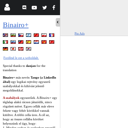
Binairo+
Pin Ads
Fordítsd le ezt a weboldalt.
Special thanks to
danjan
for the
translation
Binairo+
más nevén
Tango (a LinkedIn
által)
egy logikai rejtvény egyszerű
szabályokkal és kihívást jelentő
megoldásokkal.
A szabályok
egyszerűek. A
Binairo+
egy
téglalap alakú rácson játszódik, nincs
rögzített méret. Egyes cellák már eleve
fekete vagy fehér körökkel vannak
kitöltve. A többi cella üres. A cél az,
hogy az összes cellába köröket
helyezzünk el úgy, hogy:
1. Minden sorban és oszlopban egyenlő